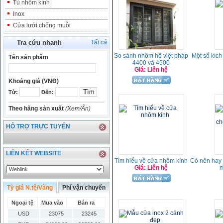
Tủ nhôm kính
Inox
Cửa lưới chống muỗi
Tra cứu nhanh
Tất cả
So sánh nhôm hệ việt pháp
Một số kích
Tên sản phẩm
4400 và 4500
Giá: Liên hệ
Khoảng giá (VNĐ)
Từ:
Đến:
Theo hãng sản xuất
(Xem/Ẩn)
HỖ TRỢ TRỰC TUYẾN
LIÊN KẾT WEBSITE
Tìm hiểu về cửa nhôm kính
Có nên hay 
Giá: Liên hệ
m
Tỷ giá N.tệ/Vàng
Phí vận chuyển
Ngoại tệ
Mua vào
Bán ra
USD
23075
23245