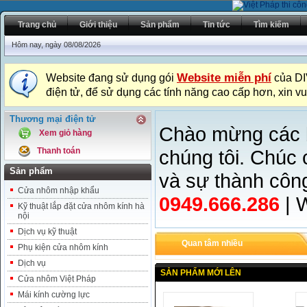
Trang chủ
Giới thiệu
Sản phẩm
Tin tức
Tìm kiếm
Hôm nay, ngày 08/08/2026
Website miễn phí
Website đang sử dụng gói
của DI
điện tử, để sử dụng các tính năng cao cấp hơn, xin vu
Thương mại điện tử
Chào mừng các b
Xem giỏ hàng
Thanh toán
chúng tôi. Chúc 
Sản phẩm
và sự thành công.
Cửa nhôm nhập khẩu
0949.666.286
| 
Kỹ thuật lắp đặt cửa nhôm kính hà
nội
Dịch vụ kỹ thuật
Quan tâm nhiều
Phụ kiện cửa nhôm kính
Dịch vụ
SẢN PHẨM MỚI LÊN
Cửa nhôm Việt Pháp
Mái kính cường lực